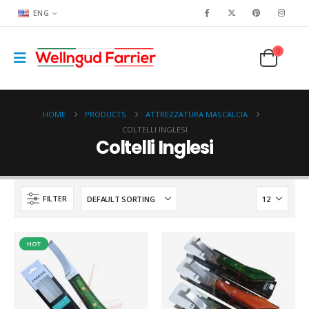
ENG
0
HOME
PRODUCTS
ATTREZZATURA MASCALCIA
COLTELLI INGLESI
Coltelli Inglesi
FILTER
HOT