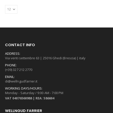
options
may
be
chosen
on
the
product
page
CONTACT INFO
ADDRESS:
Via venti settembre 63 | 25016 Ghedi (Brescia) | italy
PHONE:
(+39) 327 212 2770
EMAIL:
di@wellngudfarrier.it
WORKING DAYS/HOURS:
Monday - Saturday / 9:00 AM - 7:00 PM
VAT 04076560988 | REA: 586604
WELLNGUD FARRIER